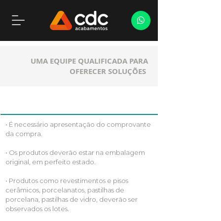
UMA EQUIPE QUALIFICADA PARA
OFERECER SOLUÇÕES
• É necessário apresentação do comprovante
da compra.
• Os produtos deverão estar na embalagem
original, em perfeito estado.
• Produtos como revestimentos e pisos
cerâmicos, porcelanatos, pastilhas de
porcelana, pastilhas de vidro, deverão ser
observados os lotes.