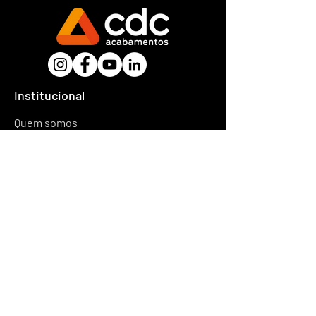
Institucional
Quem somos
Trabalhe conosco
Política de trocas
Política de entregas
Atendimento
(73) 3311-2000
atendimento@cdcacabamentos.com.br
Horários: Seg a Sex: 07:00h às 18:30h
Fale conosco