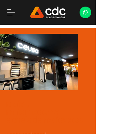
maior,
mais moderna
e cheia de
novidades.